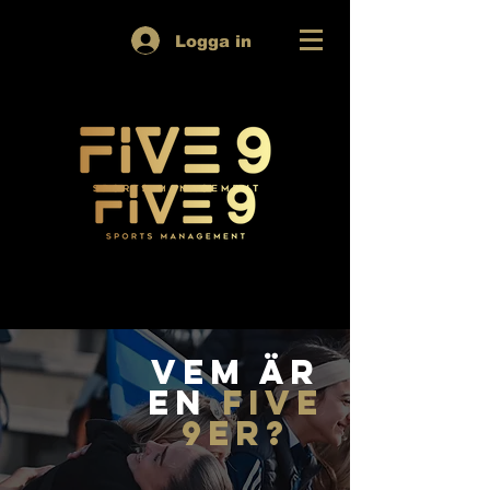
Logga in
vem är
en
five
9er?