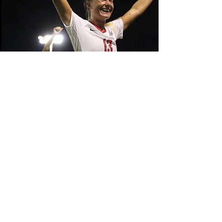
Emma Lillbäck
Från Stockholm till Miami