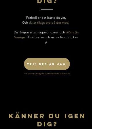
dig?
Fotboll är det bästa du vet.
Och
du är riktgt bra på det med.
Du längtar efter någonting mer och
större än
Sverige.
​Du vill satsa och se
hur långt du kan
gå.
yes! Det är jag
*att klicka på knappen kan förändra ditt liv för alltid
känner du igen
dig?