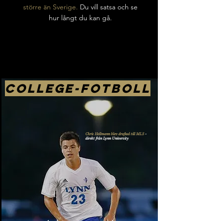
större än Sverige.
​Du vill satsa och se
hur långt du kan gå.
COLLEGE-FOTBOLL
Chris Hellmann blev draftad till MLS
-
direkt från Lynn University