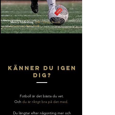
Mercy Söderling
, AIK / Stony Brook
University, New York
känner du igen
dig?
Fotboll är det bästa du vet.
Och
du är riktgt bra på det med.
Du längtar efter någonting mer och