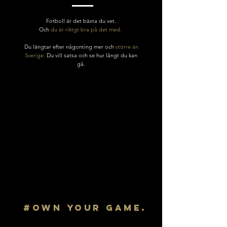
Fotboll är det bästa du vet.
Och
du är riktgt bra på det med.
Du längtar efter någonting mer och
större än
Sverige.
​Du vill satsa och se
hur långt du kan
gå.
#own your game.