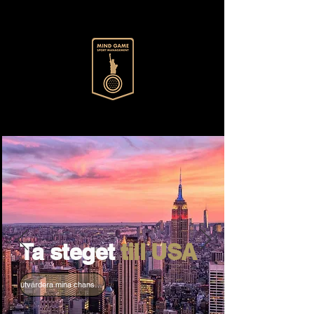
Ta steget
till USA
utvärdera mina chanser!