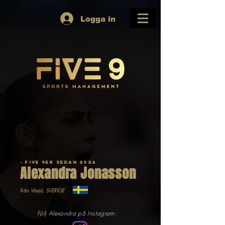
Logga in
- Five 9er sedan 2024
Alexandra Jonasson
från Växjö, SVERIGE
Följ Alexandra på Instagram: