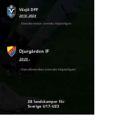
Växjö DFF
2015- 2024
- Damallsvenskan (svenska högstaligan)
-
.
.
Djurgården IF
2025 -
- Damallsvenskan (svenska högstaligan)
-
.
.
28 landskamper för
Sverige U17-U23